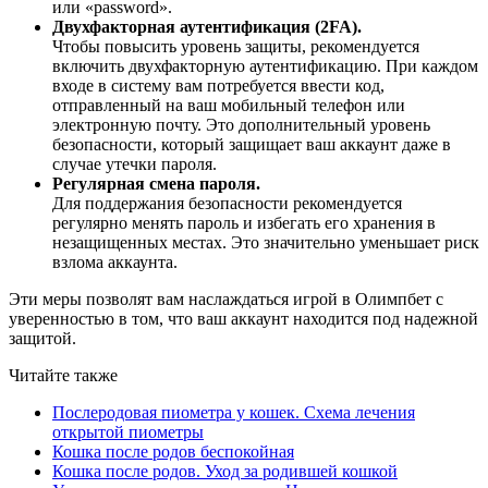
или «password».
Двухфакторная аутентификация (2FA).
Чтобы повысить уровень защиты, рекомендуется
включить двухфакторную аутентификацию. При каждом
входе в систему вам потребуется ввести код,
отправленный на ваш мобильный телефон или
электронную почту. Это дополнительный уровень
безопасности, который защищает ваш аккаунт даже в
случае утечки пароля.
Регулярная смена пароля.
Для поддержания безопасности рекомендуется
регулярно менять пароль и избегать его хранения в
незащищенных местах. Это значительно уменьшает риск
взлома аккаунта.
Эти меры позволят вам наслаждаться игрой в Олимпбет с
уверенностью в том, что ваш аккаунт находится под надежной
защитой.
Читайте также
Послеродовая пиометра у кошек. Схема лечения
открытой пиометры
Кошка после родов беспокойная
Кошка после родов. Уход за родившей кошкой