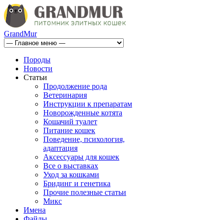
GrandMur
Породы
Новости
Статьи
Продолжение рода
Ветеринария
Инструкции к препаратам
Новорожденные котята
Кошачий туалет
Питание кошек
Поведение, психология,
адаптация
Аксессуары для кошек
Все о выставках
Уход за кошками
Бридинг и генетика
Прочие полезные статьи
Микс
Имена
Файлы