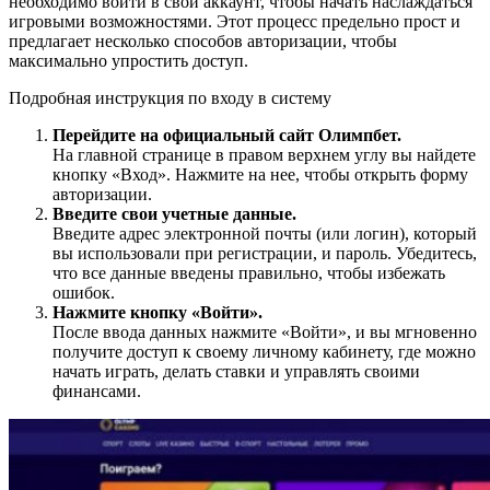
необходимо войти в свой аккаунт, чтобы начать наслаждаться
игровыми возможностями. Этот процесс предельно прост и
предлагает несколько способов авторизации, чтобы
максимально упростить доступ.
Подробная инструкция по входу в систему
Перейдите на официальный сайт Олимпбет.
На главной странице в правом верхнем углу вы найдете
кнопку «Вход». Нажмите на нее, чтобы открыть форму
авторизации.
Введите свои учетные данные.
Введите адрес электронной почты (или логин), который
вы использовали при регистрации, и пароль. Убедитесь,
что все данные введены правильно, чтобы избежать
ошибок.
Нажмите кнопку «Войти».
После ввода данных нажмите «Войти», и вы мгновенно
получите доступ к своему личному кабинету, где можно
начать играть, делать ставки и управлять своими
финансами.