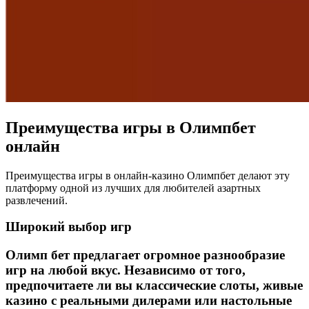
Преимущества игры в Олимпбет
онлайн
Преимущества игры в онлайн-казино Олимпбет делают эту
платформу одной из лучших для любителей азартных
развлечений.
Широкий выбор игр
Олимп бет предлагает огромное разнообразие
игр на любой вкус. Независимо от того,
предпочитаете ли вы классические слоты, живые
казино с реальными дилерами или настольные