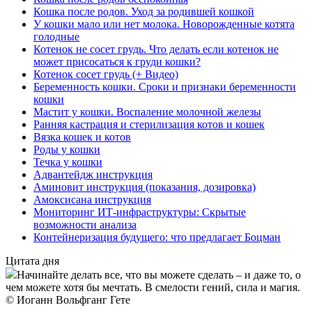
Кошка после родов. Уход за родившей кошкой
У кошки мало или нет молока. Новорожденные котята
голодные
Котенок не сосет грудь. Что делать если котенок не
может присосаться к груди кошки?
Котенок сосет грудь (+ Видео)
Беременность кошки. Сроки и признаки беременности
кошки
Мастит у кошки. Воспаление молочной железы
Ранняя кастрация и стерилизация котов и кошек
Вязка кошек и котов
Роды у кошки
Течка у кошки
Адвантейдж инструкция
Аминовит инструкция (показания, дозировка)
Амоксисана инструкция
Мониторинг ИТ-инфраструктуры: Скрытые
возможности анализа
Контейнеризация будущего: что предлагает Боцман
Цитата дня
Начинайте делать все, что вы можете сделать – и даже то, о
чем можете хотя бы мечтать. В смелости гений, сила и магия.
© Иоганн Вольфганг Гете