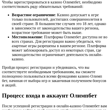
Чтобы зарегистрироваться в казино Олимпбет, необходимо
соответствовать ряду обязательных требований:
Возрастное ограничение
: Казино допускает к игре
только пользователей, достигших совершеннолетия в
своей стране. В большинстве случаев это 18 лет, однако
в зависимости от законодательства вашего региона,
возрастное требование может быть выше.
Местоположение
: Платформа Олимпбет доступна не во
всех странах. Для регистрации важно убедиться, что
азартные игры разрешены в вашем регионе. Платформа
может заблокировать доступ из некоторых стран, где
законодательство ограничивает деятельность онлайн-
казино.
Пройдя процесс регистрации и убедившись, что вы
соответствуете необходимым требованиям, вы сможете
полноценно пользоваться всеми функциями казино Олимп
бет, начиная от выбора игр и заканчивая получением бонусов
и акций.
Процесс входа в аккаунт Олимпбет
После успешной регистрации в онлайн-казино Олимпбет вам