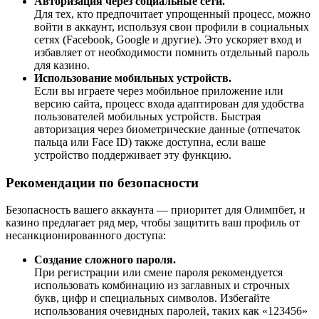
Авторизация через социальные сети.
Для тех, кто предпочитает упрощенный процесс, можно
войти в аккаунт, используя свои профили в социальных
сетях (Facebook, Google и другие). Это ускоряет вход и
избавляет от необходимости помнить отдельный пароль
для казино.
Использование мобильных устройств.
Если вы играете через мобильное приложение или
версию сайта, процесс входа адаптирован для удобства
пользователей мобильных устройств. Быстрая
авторизация через биометрические данные (отпечаток
пальца или Face ID) также доступна, если ваше
устройство поддерживает эту функцию.
Рекомендации по безопасности
Безопасность вашего аккаунта — приоритет для Олимпбет, и
казино предлагает ряд мер, чтобы защитить ваш профиль от
несанкционированного доступа:
Создание сложного пароля.
При регистрации или смене пароля рекомендуется
использовать комбинацию из заглавных и строчных
букв, цифр и специальных символов. Избегайте
использования очевидных паролей, таких как «123456»