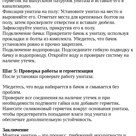
герметик на выпускной патрубок унитаза и вставьте его в
канализацию.
Фиксация унитаза на полу: Установите унитаз на место и
выровняйте его. Отметьте места для крепежных болтов на
полу, затем просверлите отверстия и вставьте дюбели.
Зафиксируйте унитаз, прикрутив его к полу.
Подключение бачка: Прикрепите бачок к унитазу, используя
прокладки и болты из комплекта. Убедитесь, что бачок
установлен ровно и прочно закреплен.
Подключение водопровода: Подсоедините гибкую подводку к
бачку и водопроводу. Откройте воду и проверьте систему на
наличие утечек.
Шаг 5: Проверка работы и герметизация
После установки проверьте работу унитаза:
Убедитесь, что вода набирается в бачок и смывается без
проблем.
Проверьте все соединения на наличие утечек и при
необходимости подтяните гайки или добавьте герметик.
Нанесите силиконовый герметик вокруг основания унитаза,
чтобы предотвратить попадание влаги под унитаз и
обеспечьте дополнительную устойчивость.
Заключение
Монтаж унитаза – это процесс, требующий аккуратности и