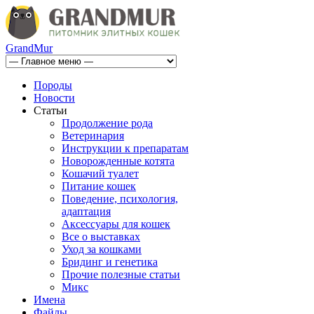
GrandMur
Породы
Новости
Статьи
Продолжение рода
Ветеринария
Инструкции к препаратам
Новорожденные котята
Кошачий туалет
Питание кошек
Поведение, психология,
адаптация
Аксессуары для кошек
Все о выставках
Уход за кошками
Бридинг и генетика
Прочие полезные статьи
Микс
Имена
Файлы