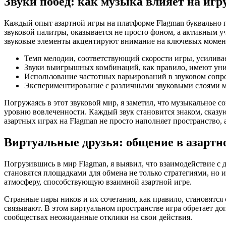
Звуки побед: как музыка влияет на игр
Каждый опыт азартной игры на платформе Flagman буквально
звуковой палитры, оказывается не просто фоном, а активным 
звуковые элементы акцентируют внимание на ключевых момент
Темп мелодии, соответствующий скорости игры, усилив
Звуки выигрышных комбинаций, как правило, имеют ун
Использование частотных варьирований в звуковом сопр
Экспериментирование с различными звуковыми слоями м
Погружаясь в этот звуковой мир, я заметил, что музыкальное с
уровню вовлеченности. Каждый звук становится знаком, сказу
азартных играх на Flagman не просто наполняет пространство
Виртуальные друзья: общение в азартн
Погрузившись в мир Flagman, я выявил, что взаимодействие 
становятся площадками для обмена не только стратегиями, но
атмосферу, способствующую взаимной азартной игре.
Странные пары ников и их сочетания, как правило, становятс
связывают. В этом виртуальном пространстве игра обретает до
сообществах неожиданные отклики на свои действия.