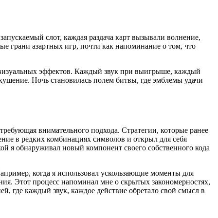
запускаемый слот, каждая раздача карт вызывали волнение,
ые грани азартных игр, почти как напоминание о том, что
 визуальных эффектов. Каждый звук при выигрыше, каждый
вкушение. Ночь становилась полем битвы, где эмблемы удачи
, требующая внимательного подхода. Стратегии, которые ранее
ение в редких комбинациях символов и открыл для себя
кой я обнаруживал новый компонент своего собственного кода
апример, когда я использовал ускользающие моменты для
ния. Этот процесс напоминал мне о скрытых закономерностях,
й, где каждый звук, каждое действие обретало свой смысл в