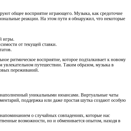
руют общее восприятие играющего. Музыка, как средоточие
ональные реакции. На этом пути я обнаружил, что некоторые
й игры.
симости от текущей ставки.
татов.
альное ритмическое восприятие, которое подталкивает к новому
ом увлекательном путешествии. Таким образом, музыка в
ровых переживаний.
с, наполненный уникальными нюансами. Виртуальные чаты
ментарий, поддержка или даже простая шутка создают особую
е напоминанием о случайных совпадениях, которые нас
ственные возможности, но и обменивается опытом, находя в