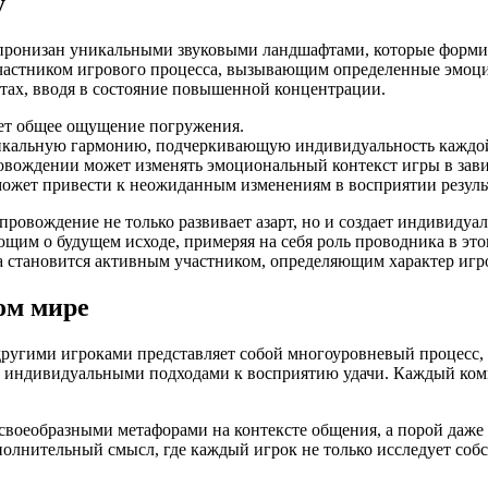
у
 пронизан уникальными звуковыми ландшафтами, которые форми
участником игрового процесса, вызывающим определенные эмоци
ах, вводя в состояние повышенной концентрации.
ает общее ощущение погружения.
икальную гармонию, подчеркивающую индивидуальность каждо
овождении может изменять эмоциональный контекст игры в зави
ожет привести к неожиданным изменениям в восприятии резуль
опровождение не только развивает азарт, но и создает индивиду
ющим о будущем исходе, примеряя на себя роль проводника в эт
, а становится активным участником, определяющим характер иг
ом мире
с другими игроками представляет собой многоуровневый процес
 и индивидуальными подходами к восприятию удачи. Каждый ком
я своеобразными метафорами на контексте общения, а порой даж
полнительный смысл, где каждый игрок не только исследует соб