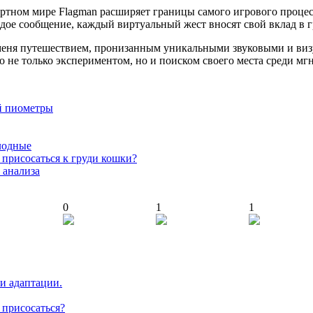
артном мире Flagman расширяет границы самого игрового процес
дое сообщение, каждый виртуальный жест вносят свой вклад в 
ля меня путешествием, пронизанным уникальными звуковыми и 
 не только экспериментом, но и поиском своего места среди мгн
й пиометры
лодные
т присосаться к груди кошки?
 анализа
0
1
1
 и адаптации.
т присосаться?