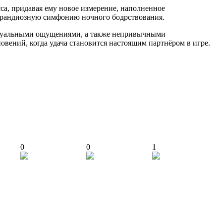
са, придавая ему новое измерение, наполненное
грандиозную симфонию ночного бодрствования.
визуальными ощущениями, а также непривычными
овений, когда удача становится настоящим партнёром в игре.
0
0
1