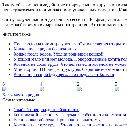
Таким образом, взаимодействие с виртуальными друзьями в аз
непредсказуемостью и множеством уникальных моментов. Каж
Опыт, полученный в ходе ночных сессий на Flagman, стал д
взаимодействиями в азартном пространстве. Это открытие стало
Читайте также
Послеродовая пиометра у кошек. Схема лечения открыто
Кошка после родов беспокойная
Кошка после родов. Уход за родившей кошкой
У кошки мало или нет молока. Новорожденные котята го
Котенок не сосет грудь. Что делать если котенок не може
Мониторинг ИТ-инфраструктуры: Скрытые возможности
Контейнеризация будущего: что предлагает Боцман
6
4
2
5
Калькулятор родов
Самые читаемые
Слабый новорожденный котенок
Бенгальский котенок у вас дома. Особенности кормления
Если кошка заболела. Признаки и симптомы
Котенок не сосет грудь. Что делать если котенок не може