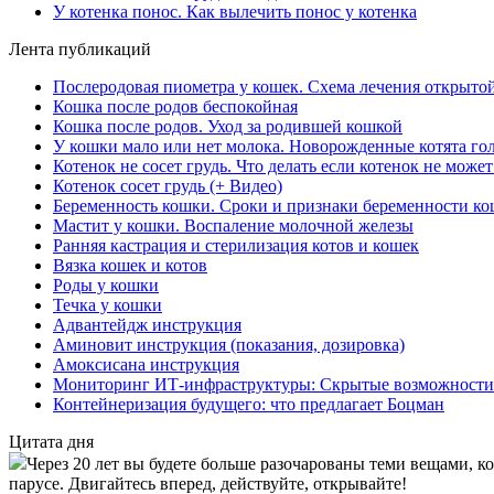
У котенка понос. Как вылечить понос у котенка
Лента публикаций
Послеродовая пиометра у кошек. Схема лечения открыто
Кошка после родов беспокойная
Кошка после родов. Уход за родившей кошкой
У кошки мало или нет молока. Новорожденные котята го
Котенок не сосет грудь. Что делать если котенок не може
Котенок сосет грудь (+ Видео)
Беременность кошки. Сроки и признаки беременности к
Мастит у кошки. Воспаление молочной железы
Ранняя кастрация и стерилизация котов и кошек
Вязка кошек и котов
Роды у кошки
Течка у кошки
Адвантейдж инструкция
Аминовит инструкция (показания, дозировка)
Амоксисана инструкция
Мониторинг ИТ-инфраструктуры: Скрытые возможности
Контейнеризация будущего: что предлагает Боцман
Цитата дня
Через 20 лет вы будете больше разочарованы теми вещами, к
парусе. Двигайтесь вперед, действуйте, открывайте!