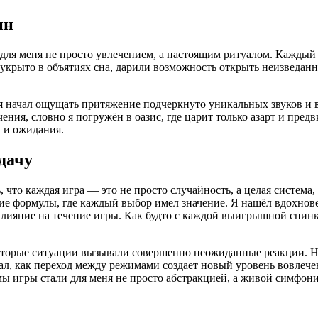
ин
для меня не просто увлечением, а настоящим ритуалом. Каждый 
укрыто в объятиях сна, дарили возможность открыть неизведанн
 я начал ощущать притяжение подчеркнуто уникальных звуков и
ния, словно я погружён в оазис, где царит только азарт и пред
и и ожидания.
дачу
 что каждая игра — это не просто случайность, а целая система
ие формулы, где каждый выбор имел значение. Я нашёл вдохнов
 влияние на течение игры. Как будто с каждой выигрышной спин
екоторые ситуации вызывали совершенно неожиданные реакции. Н
ал, как переход между режимами создает новый уровень вовлече
 игры стали для меня не просто абстракцией, а живой симфоние