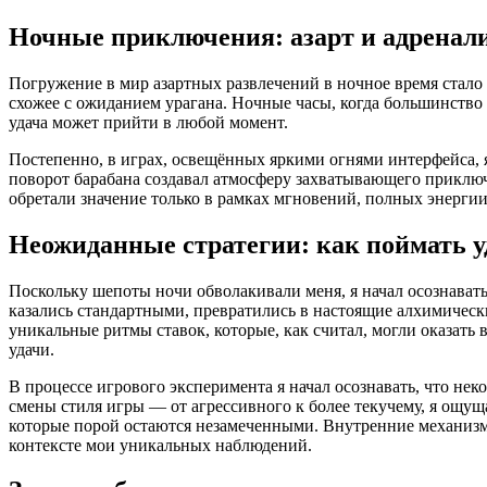
Ночные приключения: азарт и адренал
Погружение в мир азартных развлечений в ночное время стало 
схожее с ожиданием урагана. Ночные часы, когда большинство 
удача может прийти в любой момент.
Постепенно, в играх, освещённых яркими огнями интерфейса,
поворот барабана создавал атмосферу захватывающего приключе
обретали значение только в рамках мгновений, полных энерги
Неожиданные стратегии: как поймать у
Поскольку шепоты ночи обволакивали меня, я начал осознавать,
казались стандартными, превратились в настоящие алхимическ
уникальные ритмы ставок, которые, как считал, могли оказать
удачи.
В процессе игрового эксперимента я начал осознавать, что н
смены стиля игры — от агрессивного к более текучему, я ощущ
которые порой остаются незамеченными. Внутренние механизмы
контексте мои уникальных наблюдений.