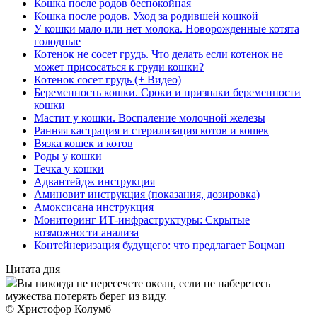
Кошка после родов беспокойная
Кошка после родов. Уход за родившей кошкой
У кошки мало или нет молока. Новорожденные котята
голодные
Котенок не сосет грудь. Что делать если котенок не
может присосаться к груди кошки?
Котенок сосет грудь (+ Видео)
Беременность кошки. Сроки и признаки беременности
кошки
Мастит у кошки. Воспаление молочной железы
Ранняя кастрация и стерилизация котов и кошек
Вязка кошек и котов
Роды у кошки
Течка у кошки
Адвантейдж инструкция
Аминовит инструкция (показания, дозировка)
Амоксисана инструкция
Мониторинг ИТ-инфраструктуры: Скрытые
возможности анализа
Контейнеризация будущего: что предлагает Боцман
Цитата дня
Вы никогда не пересечете океан, если не наберетесь
мужества потерять берег из виду.
© Христофор Колумб