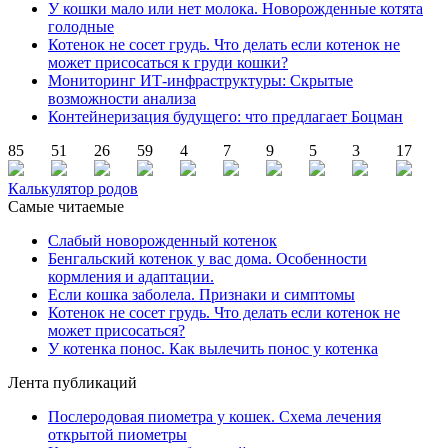
У кошки мало или нет молока. Новорожденные котята
голодные
Котенок не сосет грудь. Что делать если котенок не
может присосаться к груди кошки?
Мониторинг ИТ-инфраструктуры: Скрытые
возможности анализа
Контейнеризация будущего: что предлагает Боцман
85
51
26
59
4
7
9
5
3
17
Калькулятор родов
Самые читаемые
Слабый новорожденный котенок
Бенгальский котенок у вас дома. Особенности
кормления и адаптации.
Если кошка заболела. Признаки и симптомы
Котенок не сосет грудь. Что делать если котенок не
может присосаться?
У котенка понос. Как вылечить понос у котенка
Лента публикаций
Послеродовая пиометра у кошек. Схема лечения
открытой пиометры