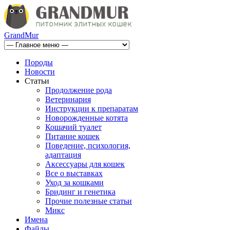
GrandMur
Породы
Новости
Статьи
Продолжение рода
Ветеринария
Инструкции к препаратам
Новорожденные котята
Кошачий туалет
Питание кошек
Поведение, психология,
адаптация
Аксессуары для кошек
Все о выставках
Уход за кошками
Бридинг и генетика
Прочие полезные статьи
Микс
Имена
Файлы